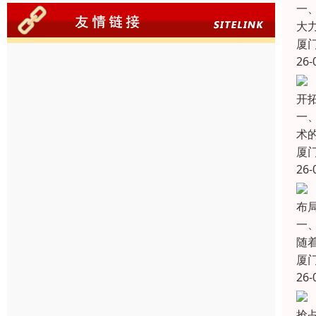
一
大
厦
26-
开
一
术
厦
26-
布局
一
随
厦
26-
抢