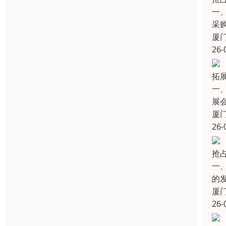
一
采购
厦
26-
拓展
一
展
厦
26-
抢
一
的
厦
26-