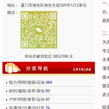
一
地址：
厦门市海沧区海沧大道569号1212单元
办
微信：
易
二
为
专
本站共被浏览过 3852398 次
水
灌
值
电力/照明/能源/石油
484
握
纺织/服装/皮革/箱包
60
农
户外/狩猎/体育/运动
47
组
车/配件/汽摩/自行车
76