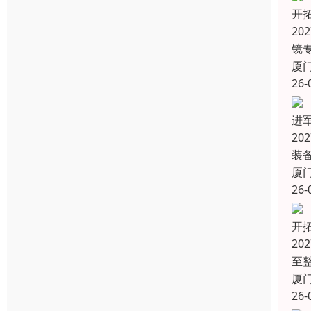
开
20
镜
厦
26-
进
2
装
厦
26-
开
20
至
厦
26-