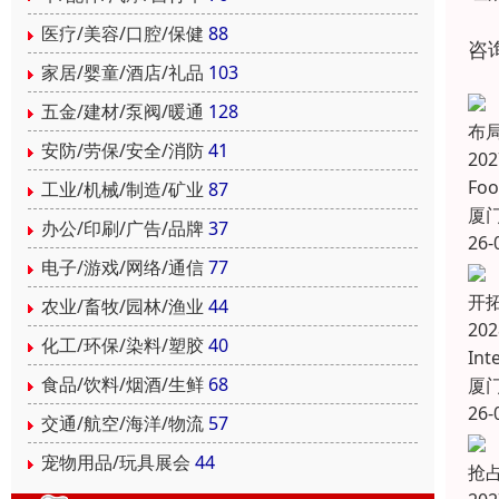
医疗/美容/口腔/保健
88
咨询
家居/婴童/酒店/礼品
103
五金/建材/泵阀/暖通
128
布
安防/劳保/安全/消防
41
20
Fo
工业/机械/制造/矿业
87
厦
办公/印刷/广告/品牌
37
26-
电子/游戏/网络/通信
77
开拓
农业/畜牧/园林/渔业
44
20
化工/环保/染料/塑胶
40
In
食品/饮料/烟酒/生鲜
68
厦
26-
交通/航空/海洋/物流
57
宠物用品/玩具展会
44
抢