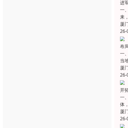
进
一
来
厦
26-
布
一
当
厦
26-
开拓
一
体，
厦
26-