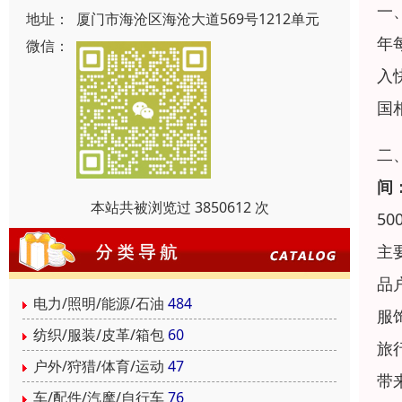
一
地址：
厦门市海沧区海沧大道569号1212单元
年
微信：
入
国
二
间
本站共被浏览过 3850612 次
5
主
品
电力/照明/能源/石油
484
服
纺织/服装/皮革/箱包
60
旅
户外/狩猎/体育/运动
47
带
车/配件/汽摩/自行车
76