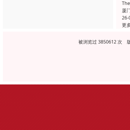
Th
厦
26-
更
被浏览过 3850612 