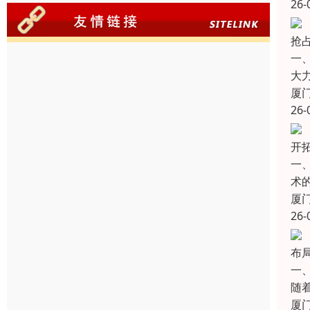
26-
抢
一
大
厦
26-
开
一
术
厦
26-
布局
一
随
厦