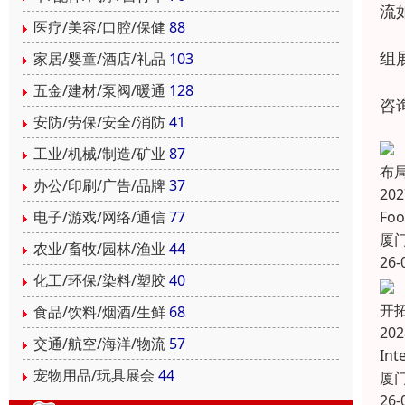
流
医疗/美容/口腔/保健
88
组
家居/婴童/酒店/礼品
103
五金/建材/泵阀/暖通
128
咨询
安防/劳保/安全/消防
41
工业/机械/制造/矿业
87
布
办公/印刷/广告/品牌
37
20
Fo
电子/游戏/网络/通信
77
厦
农业/畜牧/园林/渔业
44
26-
化工/环保/染料/塑胶
40
开拓
食品/饮料/烟酒/生鲜
68
20
交通/航空/海洋/物流
57
In
宠物用品/玩具展会
44
厦
26-