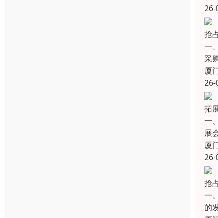
26-
抢
一
采购
厦
26-
拓展
一
展
厦
26-
抢
一
的