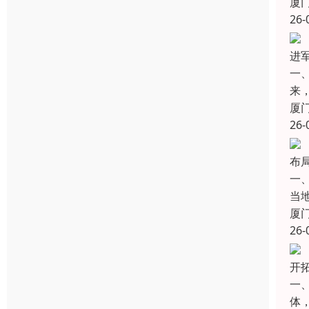
厦
26-
进
一
来
厦
26-
布
一
当
厦
26-
开拓
一
体，