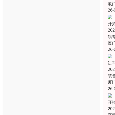
厦
26-
开
20
镜
厦
26-
进
2
装
厦
26-
开
20