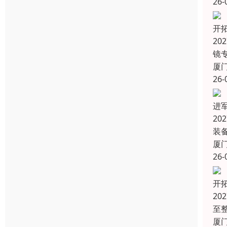
26-
开
20
镜
厦
26-
进
2
装
厦
26-
开
20
至
厦