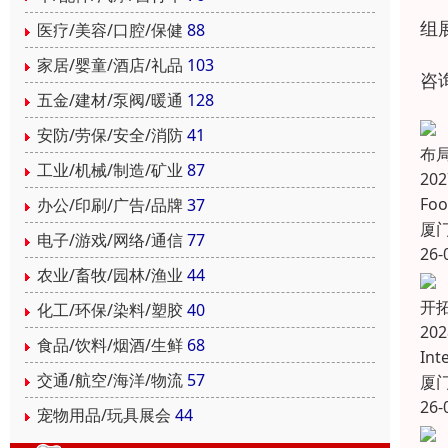
组
医疗/美容/口腔/保健
88
家居/婴童/酒店/礼品
103
咨询
五金/建材/泵阀/暖通
128
安防/劳保/安全/消防
41
布
工业/机械/制造/矿业
87
20
Fo
办公/印刷/广告/品牌
37
厦
电子/游戏/网络/通信
77
26-
农业/畜牧/园林/渔业
44
开拓
化工/环保/染料/塑胶
40
20
食品/饮料/烟酒/生鲜
68
In
交通/航空/海洋/物流
57
厦
26-
宠物用品/玩具展会
44