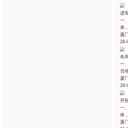
进
一
来
厦
26-
布
一
当
厦
26-
开拓
一
体，
厦