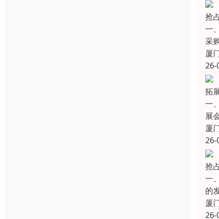
抢
一
采购
厦
26-
拓展
一
展
厦
26-
抢
一
的
厦
26-