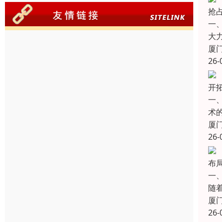
抢
一
大
厦
26-
开
一
术
厦
26-
布局
一
随
厦
26-