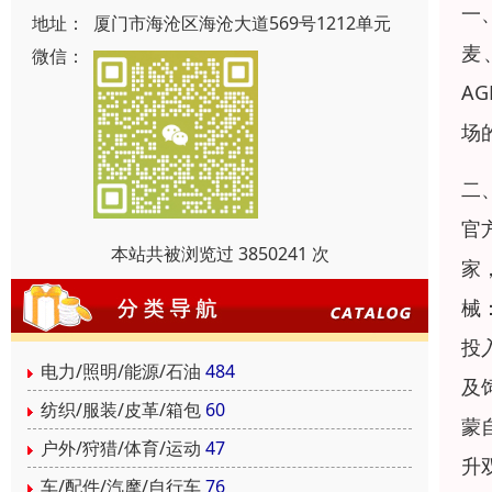
一
地址：
厦门市海沧区海沧大道569号1212单元
麦
微信：
A
场
二
官
本站共被浏览过 3850241 次
家
械
投
电力/照明/能源/石油
484
及
纺织/服装/皮革/箱包
60
蒙
户外/狩猎/体育/运动
47
升
车/配件/汽摩/自行车
76