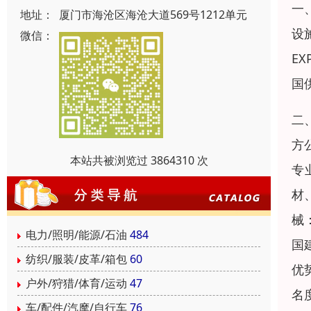
一
地址：
厦门市海沧区海沧大道569号1212单元
设
微信：
E
国
二
方
本站共被浏览过 3864310 次
专
材
械
电力/照明/能源/石油
484
国
纺织/服装/皮革/箱包
60
优
户外/狩猎/体育/运动
47
名
车/配件/汽摩/自行车
76