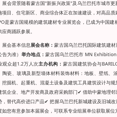
、展会背景随着蒙古国"新振兴政策"及乌兰巴托市城市
施项目、住宅新区、商业综合体正在加速建设，对高品质建
XPO是蒙古国规模的建筑建材专业展览会，已成为中国
供应商踊跃参展。
、展会基本信息
展会名称：
蒙古国乌兰巴托国际建筑建材展览会
公告为准）
举办地点：
蒙古国乌兰巴托市 MN Exhibition 
业观众超1.2万人次
主办机构：
蒙古国建筑协会与BARI
、陶瓷、玻璃及新型墙体材料装饰材料：地板、壁纸、
：挖掘机、起重机、混凝土设备及建筑工具建筑设计与规
建筑企业、地产开发商及政府采购部门✔ 借助中蒙地理邻
势，替代高价进口产品✔ 把握乌兰巴托新城建设及旧城改
度如您有意参加本届展会，可联系专业组展单位获取展位