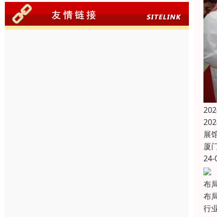
2
20
展馆
厦
24-
布
布
行