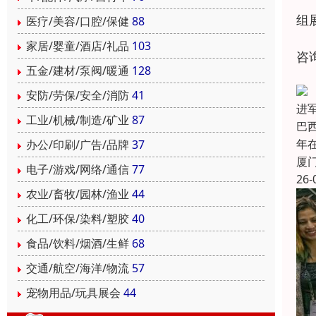
组
医疗/美容/口腔/保健
88
家居/婴童/酒店/礼品
103
咨询
五金/建材/泵阀/暖通
128
安防/劳保/安全/消防
41
进军
工业/机械/制造/矿业
87
巴
年
办公/印刷/广告/品牌
37
厦
电子/游戏/网络/通信
77
26-
农业/畜牧/园林/渔业
44
化工/环保/染料/塑胶
40
食品/饮料/烟酒/生鲜
68
交通/航空/海洋/物流
57
宠物用品/玩具展会
44