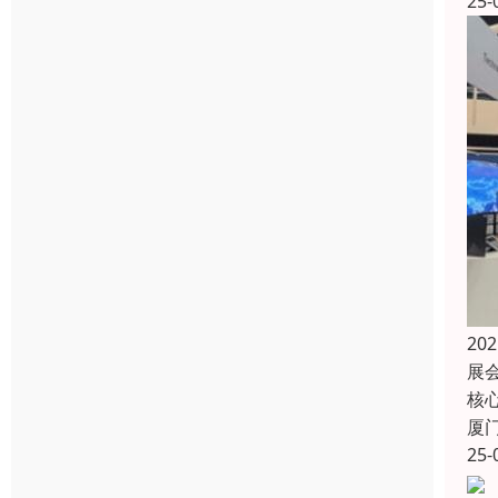
25-
2
展
核
厦
25-