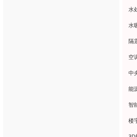
水
水
隔
空
中
能
智
楼
3