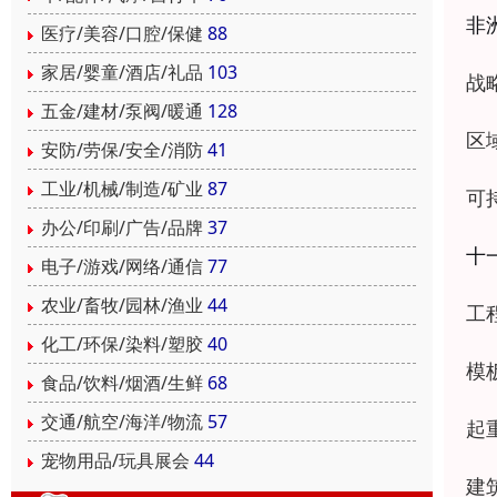
非
医疗/美容/口腔/保健
88
家居/婴童/酒店/礼品
103
战
五金/建材/泵阀/暖通
128
区
安防/劳保/安全/消防
41
工业/机械/制造/矿业
87
可
办公/印刷/广告/品牌
37
十
电子/游戏/网络/通信
77
农业/畜牧/园林/渔业
44
工
化工/环保/染料/塑胶
40
模
食品/饮料/烟酒/生鲜
68
交通/航空/海洋/物流
57
起
宠物用品/玩具展会
44
建