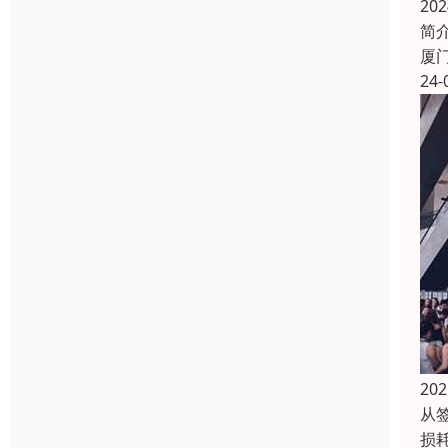
20
简
厦
24-
20
从
损