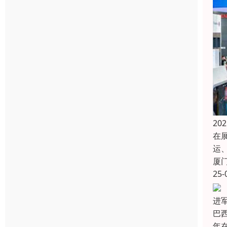
2
在
运
厦
25-
进军
巴
年