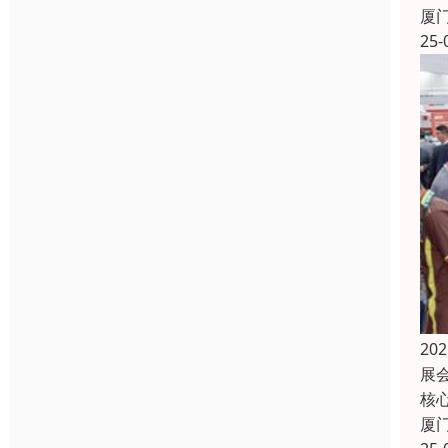
厦
25-
2
展
核
厦