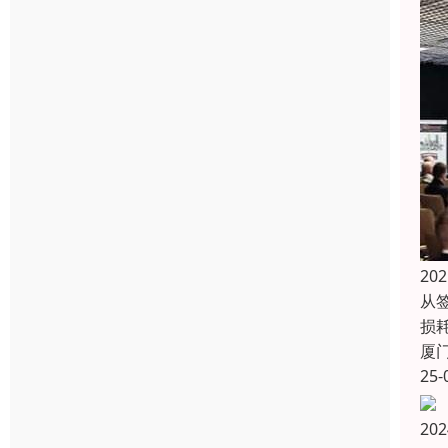
2
从
损
厦
25-
20