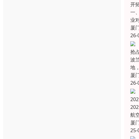
开
一
业
厦
26-
抢
波
地
厦
26-
2
20
航空
厦
25-