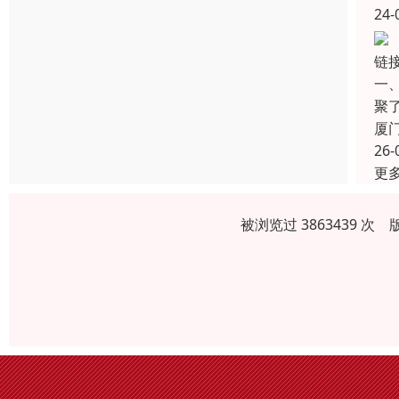
24-
链
一
聚
厦
26-
更
被浏览过 3863439 