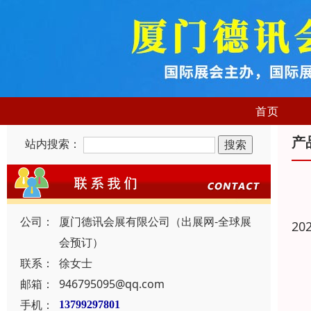
首页
产
站内搜索：
公司：
厦门德讯会展有限公司（出展网-全球展
20
会预订）
联系：
徐女士
邮箱：
946795095@qq.com
手机：
13799297801