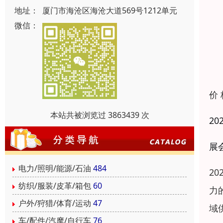
地址：
厦门市海沧区海沧大道569号1212单元
微信：
价
本站共被浏览过 3863439 次
2
展
电力/照明/能源/石油
484
2
纺织/服装/皮革/箱包
60
力
户外/狩猎/体育/运动
47
域
车/配件/汽摩/自行车
76