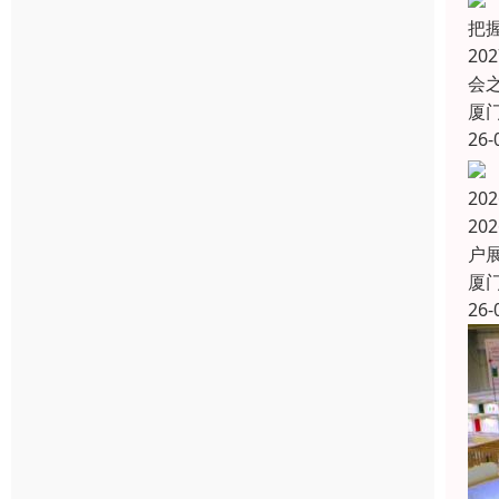
把
2
会之
厦
26-
20
20
户展
厦
26-