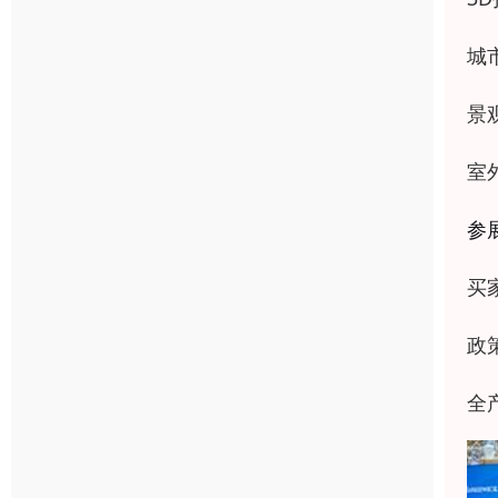
城
景
室
参
买
政
全