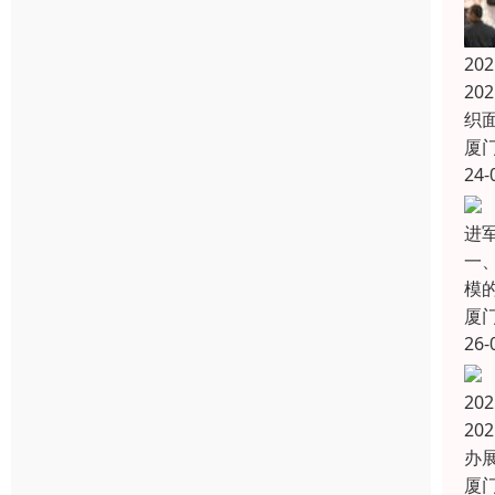
2
20
织面
厦
24-
进
一
模
厦
26-
20
20
办
厦