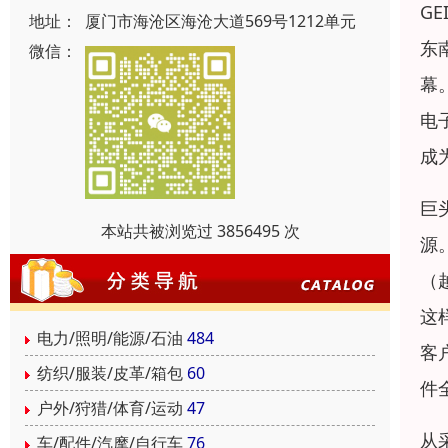
G
地址：
厦门市海沧区海沧大道569号1212单元
东
微信：
幕
电
成
巨
本站共被浏览过 3856495 次
源
（
这
电力/照明/能源/石油
484
客
纺织/服装/皮革/箱包
60
件
户外/狩猎/体育/运动
47
从
车/配件/汽摩/自行车
76