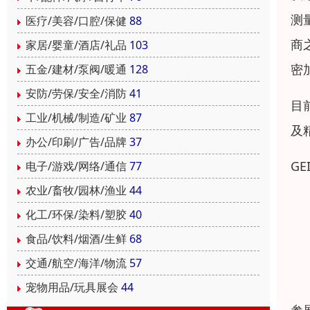
测
医疗/美容/口腔/保健
88
商
家居/婴童/酒店/礼品
103
密
五金/建材/泵阀/暖通
128
安防/劳保/安全/消防
41
目
工业/机械/制造/矿业
87
及
办公/印刷/广告/品牌
37
GE
电子/游戏/网络/通信
77
农业/畜牧/园林/渔业
44
展
化工/环保/染料/塑胶
40
展
食品/饮料/烟酒/生鲜
68
交通/航空/海洋/物流
57
核
宠物用品/玩具展会
44