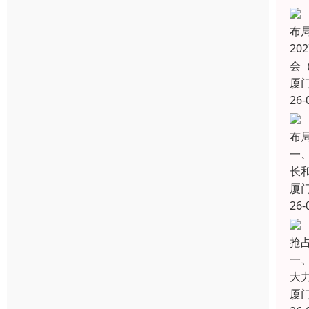
布
2
会（
厦
26-
布
一
长
厦
26-
抢
一
大
厦