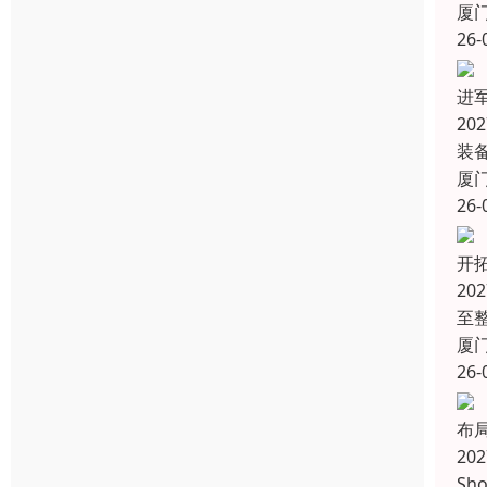
厦
26-
进
2
装
厦
26-
开
20
至
厦
26-
布
20
Sho