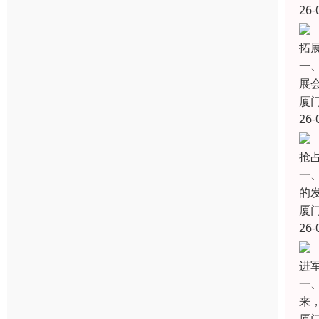
26-
拓展
一
展
厦
26-
抢
一
的
厦
26-
进
一
来