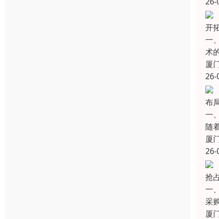
26-
开
一
术
厦
26-
布局
一
随
厦
26-
抢
一
采购
厦