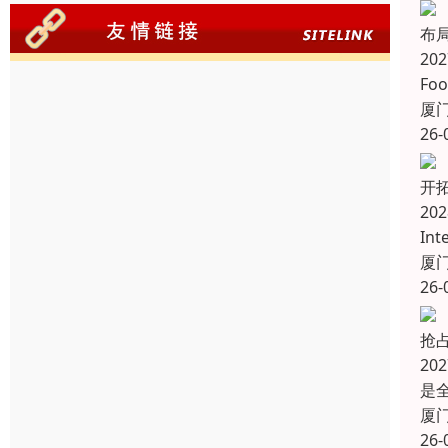
布
20
Fo
厦
26-
开拓
20
In
厦
26-
抢
20
是
厦
26-