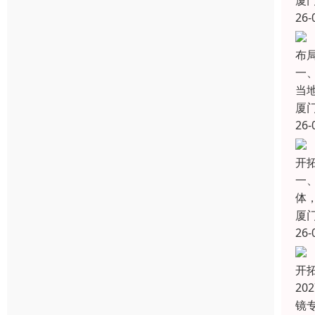
厦
26-
布
一
当
厦
26-
开拓
一
体，
厦
26-
开
20
镜