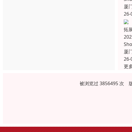
厦
26-
拓
20
Sh
厦
26-
更
被浏览过 3856495 