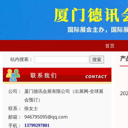
首页
产
站内搜索：
公司：
厦门德讯会展有限公司（出展网-全球展
20
会预订）
联系：
徐女士
邮箱：
946795095@qq.com
手机：
13799297801