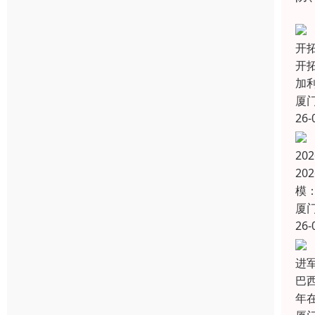
开拓
开拓
加
厦
26-
20
20
模
厦
26-
进军
巴
年