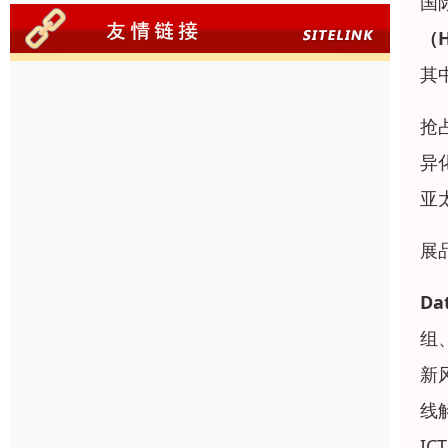
国
（H
其
抢
异
亚
展
Da
组
新
线
I