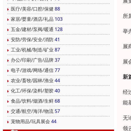
展
医疗/美容/口腔/保健
88
所
家居/婴童/酒店/礼品
103
五金/建材/泵阀/暖通
128
举
安防/劳保/安全/消防
41
展
工业/机械/制造/矿业
87
办公/印刷/广告/品牌
37
展
电子/游戏/网络/通信
77
新篇
农业/畜牧/园林/渔业
44
化工/环保/染料/塑胶
40
经
食品/饮料/烟酒/生鲜
68
能
交通/航空/海洋/物流
57
无
宠物用品/玩具展会
44
领