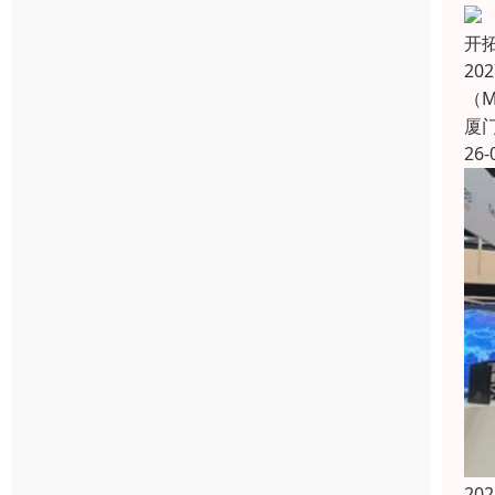
开
2
（M
厦
26-
2