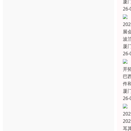
厦
26-
20
展会
波兰
厦
26-
开
巴
件
厦
26-
2
20
耳