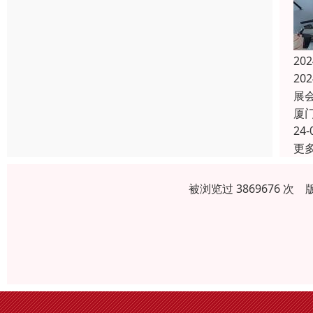
20
20
展
厦
24-
更
被浏览过 3869676 