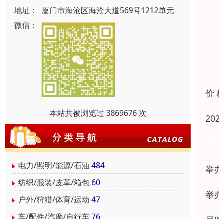
地址：
厦门市海沧区海沧大道569号1212单元
微信：
价
本站共被浏览过 3869676 次
20
国
电力/照明/能源/石油
484
举
纺织/服装/皮革/箱包
60
举
户外/狩猎/体育/运动
47
车/配件/汽摩/自行车
76