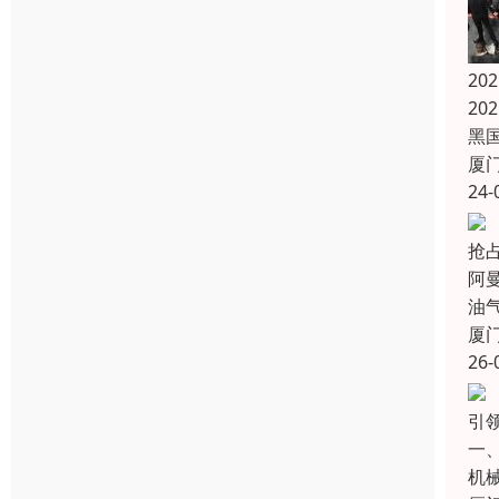
20
20
黑国
厦
24-
抢
阿
油气
厦
26-
引
一
机