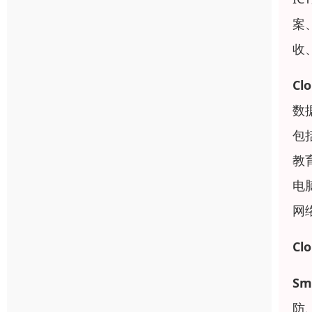
案
收
Cl
数
包
教
电
网
Cl
Sm
防