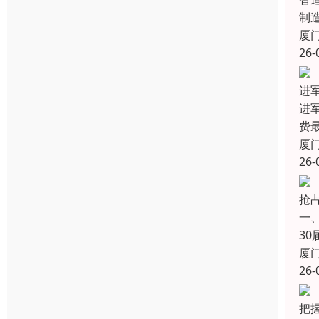
制
厦
26-
进军
进军
费
厦
26-
抢
一、
3
厦
26-
把握