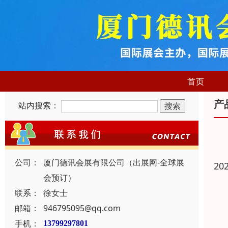
首页
产
站内搜索：
公司：
厦门德讯会展有限公司（出展网-全球展
20
会预订）
联系：
徐女士
邮箱：
946795095@qq.com
手机：
13799297801