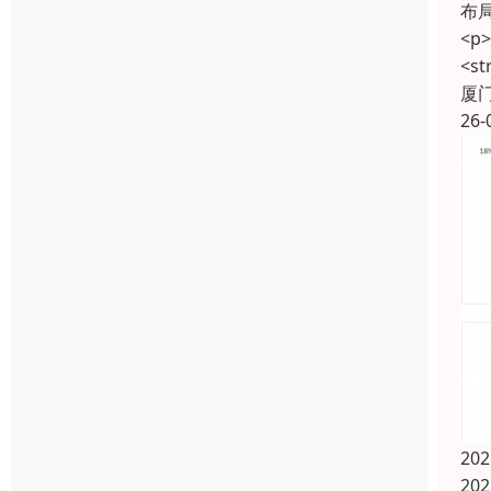
布局
<p
<s
厦
26-
2
20