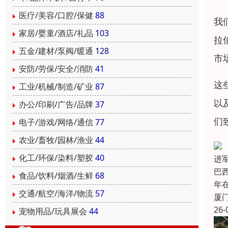
医疗/美容/口腔/保健
88
我
家居/婴童/酒店/礼品
103
拉
五金/建材/泵阀/暖通
128
市
安防/劳保/安全/消防
41
这
工业/机械/制造/矿业
87
以
办公/印刷/广告/品牌
37
们
电子/游戏/网络/通信
77
农业/畜牧/园林/渔业
44
化工/环保/染料/塑胶
40
进军
巴
食品/饮料/烟酒/生鲜
68
年
交通/航空/海洋/物流
57
厦
26-
宠物用品/玩具展会
44