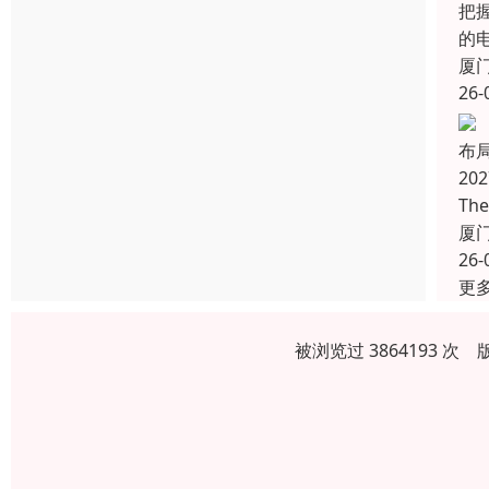
把握
的
厦
26-
布
20
Th
厦
26-
更
被浏览过 3864193 