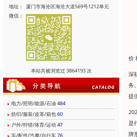
地址：
厦门市海沧区海沧大道569号1212单元
微信：
价
本站共被浏览过 3864193 次
深
务
提
电力/照明/能源/石油
484
2
纺织/服装/皮革/箱包
60
是
户外/狩猎/体育/运动
47
牌
车/配件/汽摩/自行车
76