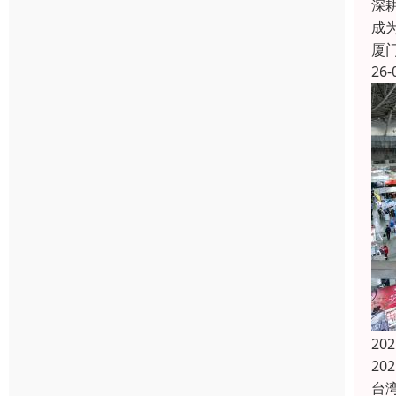
深耕
成
厦
26-
20
20
台湾