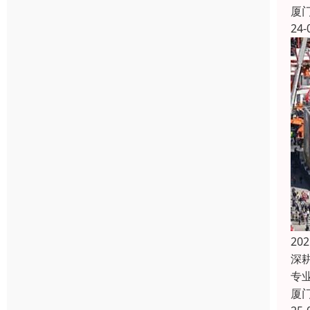
厦
24-
2
深
专
厦