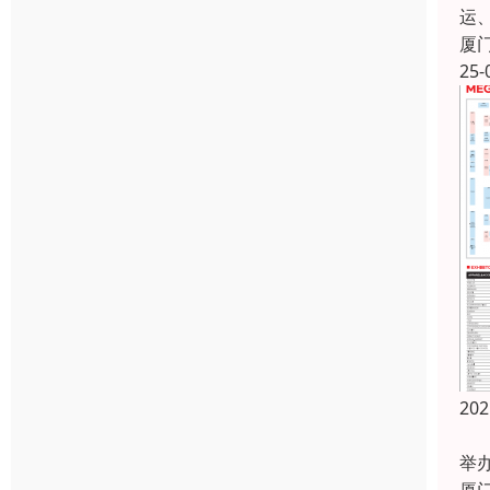
运
厦
25-
20
20
举办