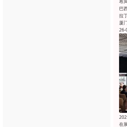
布
巴
拉
厦
26-
2
在