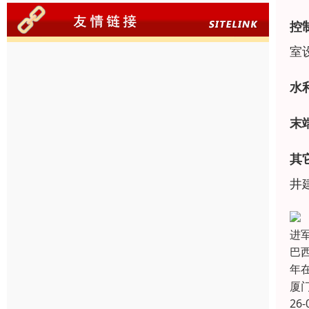
控
室
水
末
其
井
进军
巴
年
厦
26-