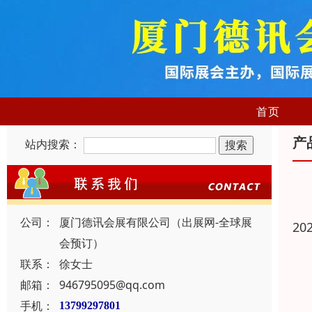
首页
产
站内搜索：
公司：
厦门德讯会展有限公司（出展网-全球展
20
会预订）
联系：
徐女士
邮箱：
946795095@qq.com
手机：
13799297801