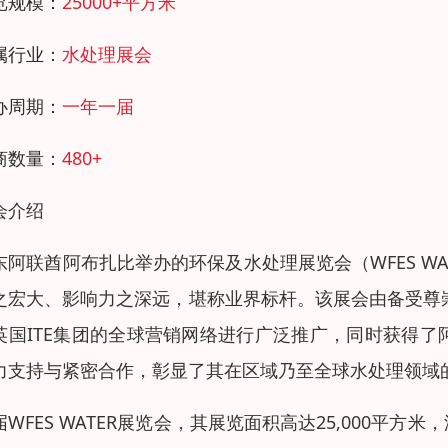
览规模：
25000+平方米
属行业：
水处理展会
办周期：
一年一届
商数量：
480+
会介绍
东阿联酋阿布扎比举办的环保及水处理展览会（WFES W
之宏大、影响力之深远，堪称业界标杆。该展会由备受尊崇的
英国ITE集团的全球营销网络进行广泛推广，同时获得
力支持与紧密合作，彰显了其在区域乃至全球水处理领域
届WFES WATER展览会，其展览面积高达25,000