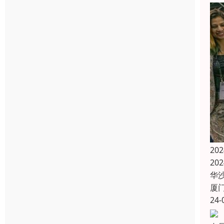
20
20
华
厦
24-