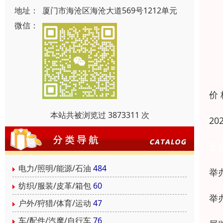
地址：
厦门市海沧区海沧大道569号1212单元
微信：
价
本站共被浏览过 3873311 次
2
五
电力/照明/能源/石油
484
举
纺织/服装/皮革/箱包
60
举
户外/狩猎/体育/运动
47
车/配件/汽摩/自行车
76