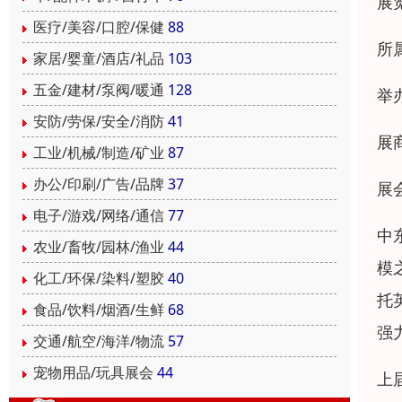
展
医疗/美容/口腔/保健
88
所
家居/婴童/酒店/礼品
103
五金/建材/泵阀/暖通
128
举
安防/劳保/安全/消防
41
展
工业/机械/制造/矿业
87
办公/印刷/广告/品牌
37
展
电子/游戏/网络/通信
77
中
农业/畜牧/园林/渔业
44
模
化工/环保/染料/塑胶
40
托
食品/饮料/烟酒/生鲜
68
强
交通/航空/海洋/物流
57
宠物用品/玩具展会
44
上