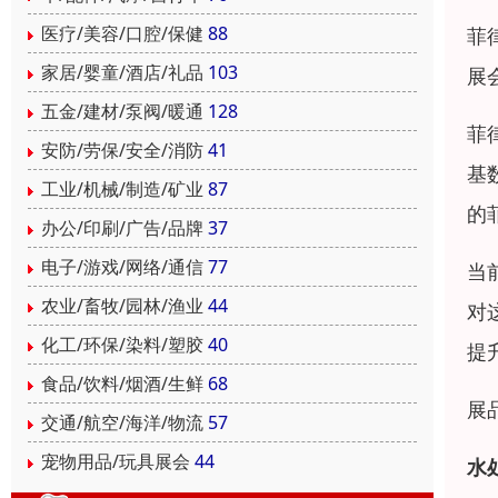
医疗/美容/口腔/保健
88
菲
家居/婴童/酒店/礼品
103
展
五金/建材/泵阀/暖通
128
菲
安防/劳保/安全/消防
41
基
工业/机械/制造/矿业
87
的
办公/印刷/广告/品牌
37
电子/游戏/网络/通信
77
当
农业/畜牧/园林/渔业
44
对
化工/环保/染料/塑胶
40
提
食品/饮料/烟酒/生鲜
68
展
交通/航空/海洋/物流
57
宠物用品/玩具展会
44
水