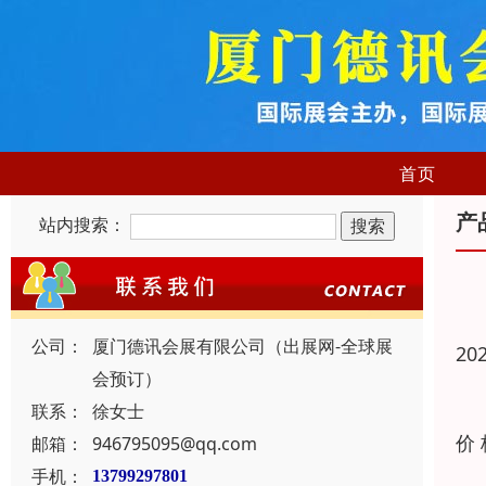
首页
产
站内搜索：
公司：
厦门德讯会展有限公司（出展网-全球展
20
会预订）
联系：
徐女士
价
邮箱：
946795095@qq.com
手机：
13799297801