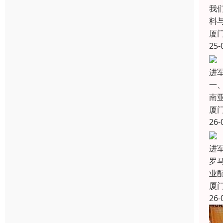
我
料
厦
25-
进
一
南
厦
26-
进
罗
业
厦
26-