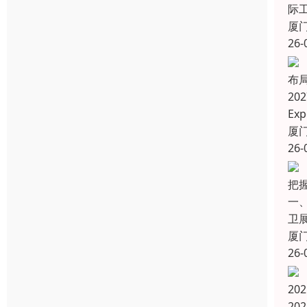
际工
厦
26-
布
20
Ex
厦
26-
把
一
卫展
厦
26-
20
20