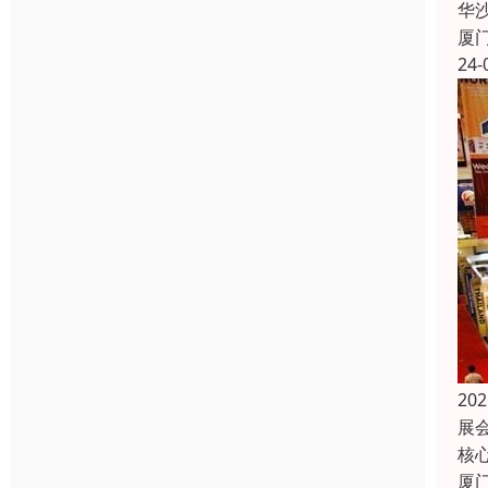
华
厦
24-
2
展
核
厦