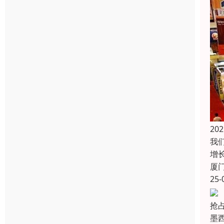
2
我
增
厦
25-
抢
墨