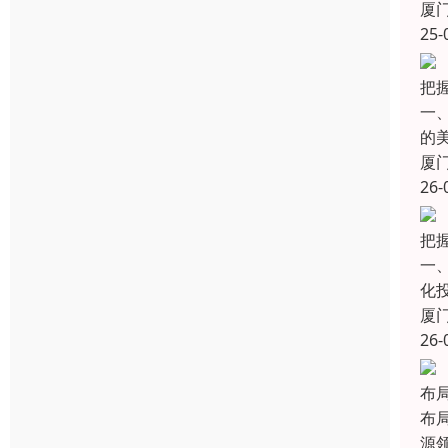
厦
25-
把
一、
的
厦
26-
把
一
化
厦
26-
布局
布
源