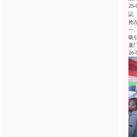
25-
抢占
一
吸
厦
26-