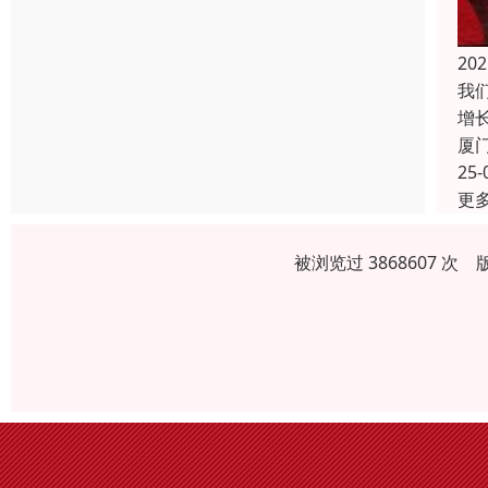
20
我
增
厦
25-
更
被浏览过 3868607 