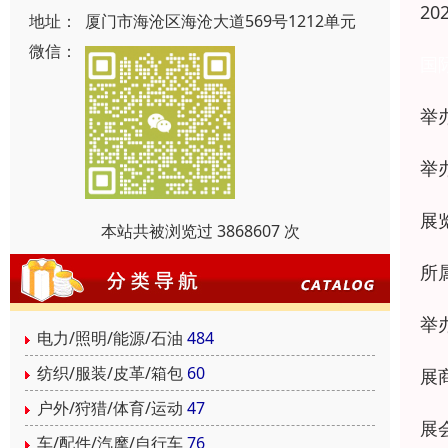
20
地址：
厦门市海沧区海沧大道569号1212单元
微信：
国
举
举
展
本站共被浏览过 3868607 次
所
举
电力/照明/能源/石油
484
纺织/服装/皮革/箱包
60
展
户外/狩猎/体育/运动
47
展
车/配件/汽摩/自行车
76